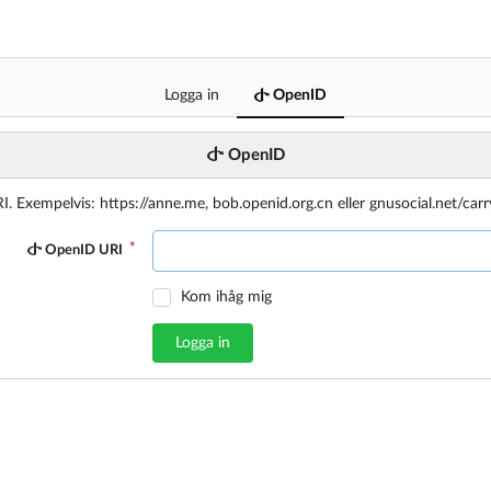
Logga in
OpenID
OpenID
 Exempelvis: https://anne.me, bob.openid.org.cn eller gnusocial.net/carr
OpenID URI
Kom ihåg mig
Logga in